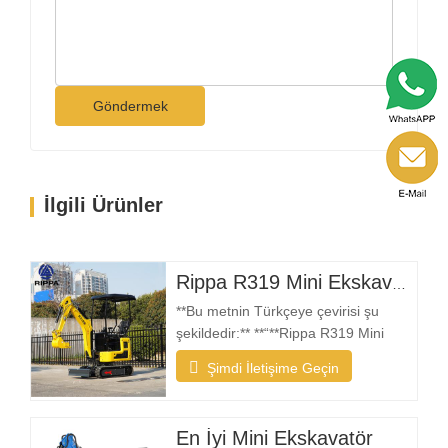
Göndermek
İlgili Ürünler
Rippa R319 Mini Ekskavatör – 1 Ton Kompakt Ekskavatör
**Bu metnin Türkçeye çevirisi şu
şekildedir:** **“**Rippa R319 Mini
Ekskavatör, güvenilir, kompakt ve
Şimdi İletişime Geçin
kullanımı kolay bir makineye ihtiyaç
duyan kullanıcılar için tasarlanmıştır.
İster peyzaj yüklenicisi, ister ev sahibi,
En İyi Mini Ekskavatör
çiftçi veya kiralama şirketi olun, R319,