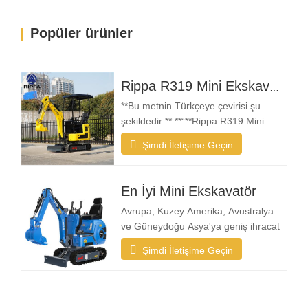
Popüler ürünler
Rippa R319 Mini Ekskavatör – 1 Ton Kompakt Ekskavatör
**Bu metnin Türkçeye çevirisi şu
şekildedir:** **“**Rippa R319 Mini
Ekskavatör, güvenilir, kompakt ve
Şimdi İletişime Geçin
kullanımı kolay bir makineye ihtiyaç
duyan kullanıcılar için tasarlanmıştır.
İster peyzaj yüklenicisi, ister ev sahibi,
En İyi Mini Ekskavatör
çiftçi veya kiralama şirketi olun, R319,
Avrupa, Kuzey Amerika, Avustralya
dar alanlarda projeleri verimli bir
ve Güneydoğu Asya'ya geniş ihracat
deneyimine sahip bir üretici olarak
Şimdi İletişime Geçin
Rippa, özellikle arka bahçe ve hafif iş
uygulamaları için tasarlanmış
kompakt ekskavatörlere olan talebin
arttığını görüyor Bir Mini Ekskavatörü