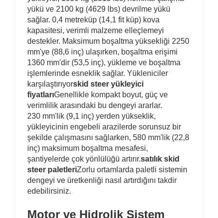
yükü ve 2100 kg (4629 lbs) devrilme yükü
sağlar. 0,4 metreküp (14,1 fit küp) kova
kapasitesi, verimli malzeme elleçlemeyi
destekler. Maksimum boşaltma yüksekliği 2250
mm'ye (88,6 inç) ulaşırken, boşaltma erişimi
1360 mm'dir (53,5 inç), yükleme ve boşaltma
işlemlerinde esneklik sağlar. Yükleniciler
karşılaştırıyor
skid steer yükleyici
fiyatları
Genellikle kompakt boyut, güç ve
verimlilik arasındaki bu dengeyi ararlar.
230 mm'lik (9,1 inç) yerden yükseklik,
yükleyicinin engebeli arazilerde sorunsuz bir
şekilde çalışmasını sağlarken, 580 mm'lik (22,8
inç) maksimum boşaltma mesafesi,
şantiyelerde çok yönlülüğü artırır.
satılık skid
steer paletleri
Zorlu ortamlarda paletli sistemin
dengeyi ve üretkenliği nasıl artırdığını takdir
edebilirsiniz.
Motor ve Hidrolik Sistem