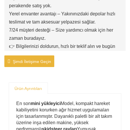
perakende satış yok.
Yerel envanter avantajı – Yakınınızdaki depolar hızlı
teslimat ve tam aksesuar yelpazesi sağlar.
7/24 müşteri desteği – Size yardımcı olmak için her
zaman buradayız.
👉 Bilgilerinizi doldurun, hızlı bir teklif alın ve bugün
değerli acentemiz olarak aramıza katılın!
Şimdi İletişime Geçin
Ürün Ayrıntıları
Temel
En son
mini yükleyici
Model, kompakt hareket
Özellikler
kabiliyetini korurken ağır hizmet uygulamaları
ve
için tasarlanmıştır. Dayanıklı paletli bir alt takım
Performans
üzerine inşa edilen makine, yüksek
performanslı
skidsteer rayları
Yumuşak