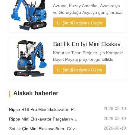
dar alanlarda projeleri verimli bir…
Avrupa, Kuzey Amerika, Avustralya
ve Güneydoğu Asya'ya geniş ihracat
deneyimine sahip bir üretici olarak
Şimdi İletişime Geçin
Rippa, özellikle arka bahçe ve hafif iş
uygulamaları için tasarlanmış
kompakt ekskavatörlere olan talebin
Satılık En İyi Mini Ekskavatör
arttığını görüyor Bir Mini Ekskavatörü
Konut Kullanımı İçin İdeal Kılan
Konut ve Ticari Projeler için Kompakt
Nedir? Kompakt…
Boyut Peyzaj projeleri genellikle
bahçeler, avlular, kaldırımlar, parklar
Şimdi İletişime Geçin
ve konut mülkleri gibi sınırlı alanlarda
gerçekleşir. Kompakt bir ekskavatör,
dar alanlara girebilecek kadar küçük
Alakalı haberler
olmalı, aynı zamanda güvenilir kazma
gücü sağlamalıdır. Profesyonel bir…
2026-08-10
Rippa R18 Pro Mini Ekskavatör: Profesyonel İşler İçin Tasarlanmış Kompakt Ekskavatör
2026-08-10
Rippa Mini Ekskavatör Parçaları ve Ekipmanları: Tam Yedek Parça ve Yükseltme Rehberi
2026-08-10
Satılık Çin Mini Ekskavatörler: Güvenilir Bir Üretici Nasıl Seçilir