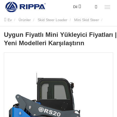
Dil
Ev
Ürünler
Skid Steer Loader
Mini Skid Steer
Uygun Fiyatlı Mini Yükleyici Fiyatları | Yeni Modelleri Karşılaştırın
Uygun Fiyatlı Mini Yükleyici Fiyatları |
Yeni Modelleri Karşılaştırın