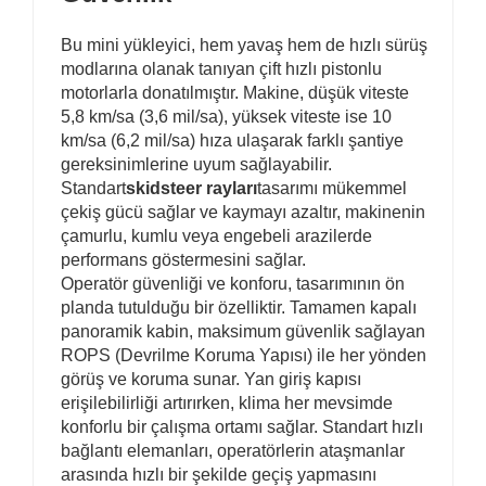
Bu mini yükleyici, hem yavaş hem de hızlı sürüş
modlarına olanak tanıyan çift hızlı pistonlu
motorlarla donatılmıştır. Makine, düşük viteste
5,8 km/sa (3,6 mil/sa), yüksek viteste ise 10
km/sa (6,2 mil/sa) hıza ulaşarak farklı şantiye
gereksinimlerine uyum sağlayabilir.
Standart
skidsteer rayları
tasarımı mükemmel
çekiş gücü sağlar ve kaymayı azaltır, makinenin
çamurlu, kumlu veya engebeli arazilerde
performans göstermesini sağlar.
Operatör güvenliği ve konforu, tasarımının ön
planda tutulduğu bir özelliktir. Tamamen kapalı
panoramik kabin, maksimum güvenlik sağlayan
ROPS (Devrilme Koruma Yapısı) ile her yönden
görüş ve koruma sunar. Yan giriş kapısı
erişilebilirliği artırırken, klima her mevsimde
konforlu bir çalışma ortamı sağlar. Standart hızlı
bağlantı elemanları, operatörlerin ataşmanlar
arasında hızlı bir şekilde geçiş yapmasını