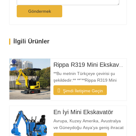
Göndermek
İlgili Ürünler
Rippa R319 Mini Ekskavatör – 1 Ton Kompakt Ekskavatör
**Bu metnin Türkçeye çevirisi şu
şekildedir:** **“**Rippa R319 Mini
Ekskavatör, güvenilir, kompakt ve
Şimdi İletişime Geçin
kullanımı kolay bir makineye ihtiyaç
duyan kullanıcılar için tasarlanmıştır.
İster peyzaj yüklenicisi, ister ev sahibi,
En İyi Mini Ekskavatör
çiftçi veya kiralama şirketi olun, R319,
dar alanlarda projeleri verimli bir…
Avrupa, Kuzey Amerika, Avustralya
ve Güneydoğu Asya'ya geniş ihracat
deneyimine sahip bir üretici olarak