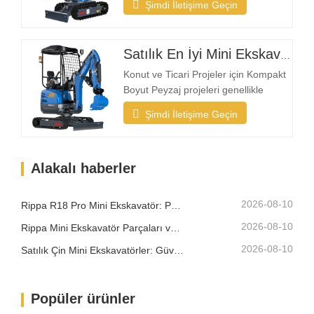
Şimdi İletişime Geçin
Rippa, özellikle arka bahçe ve hafif iş
uygulamaları için tasarlanmış
kompakt ekskavatörlere olan talebin
Satılık En İyi Mini Ekskavatör
arttığını görüyor Bir Mini Ekskavatörü
Konut Kullanımı İçin İdeal Kılan
Konut ve Ticari Projeler için Kompakt
Nedir? Kompakt…
Boyut Peyzaj projeleri genellikle
bahçeler, avlular, kaldırımlar, parklar
Şimdi İletişime Geçin
ve konut mülkleri gibi sınırlı alanlarda
gerçekleşir. Kompakt bir ekskavatör,
dar alanlara girebilecek kadar küçük
Alakalı haberler
olmalı, aynı zamanda güvenilir kazma
gücü sağlamalıdır. Profesyonel bir…
2026-08-10
Rippa R18 Pro Mini Ekskavatör: Profesyonel İşler İçin Tasarlanmış Kompakt Ekskavatör
2026-08-10
Rippa Mini Ekskavatör Parçaları ve Ekipmanları: Tam Yedek Parça ve Yükseltme Rehberi
2026-08-10
Satılık Çin Mini Ekskavatörler: Güvenilir Bir Üretici Nasıl Seçilir
Popüler ürünler